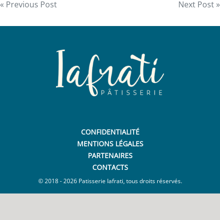
Navigation
« Previous Post
Next Post »
de
l’article
CONFIDENTIALITÉ
MENTIONS LÉGALES
PARTENAIRES
CONTACTS
© 2018 - 2026 Patisserie Iafrati, tous droits réservés.