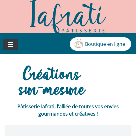
Boutique en ligne
Cédric Iafrati, artisan pâtissier, chocolatier et glacier à
Patisserie Iafrati
Vichy
Créations
sur-mesure
Pâtisserie Iafrati, l’alliée de toutes vos envies
gourmandes et créatives !