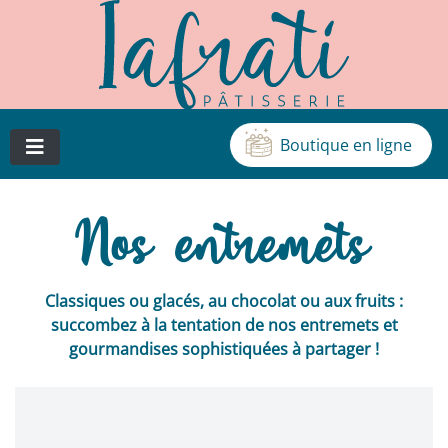
Boutique en ligne
Cédric Iafrati, artisan pâtissier, chocolatier et glacier à
Patisserie Iafrati
Vichy
Nos entremets
Classiques ou glacés, au chocolat ou aux fruits :
succombez à la tentation de nos entremets et
gourmandises sophistiquées à partager !