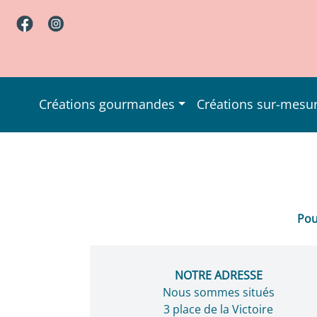
Créations gourmandes
Créations sur-mesu
Cédric Iafrati, artisan pâtissier, chocolatier et glacier 
Patisserie Iafrati
Pou
NOTRE ADRESSE
Nous sommes situés
3 place de la Victoire