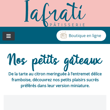
Boutique en ligne
Cédric Iafrati, artisan pâtissier, chocolatier et glacier à
Patisserie Iafrati
Vichy
Nos petits gâteaux
De la tarte au citron meringuée à l’entremet délice
framboise, découvrez nos petits plaisirs sucrés
préférés dans leur version miniature.