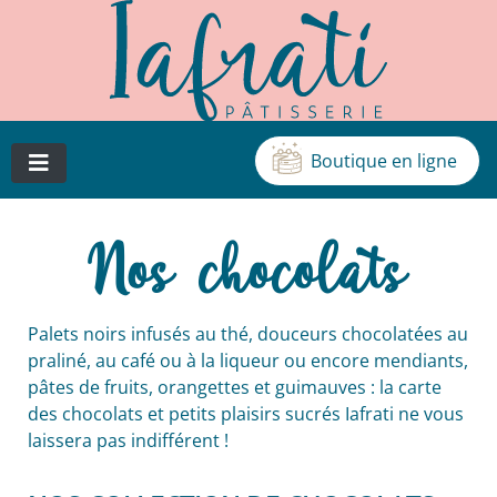
Boutique en ligne
Cédric Iafrati, artisan pâtissier, chocolatier et glacier à
Patisserie Iafrati
Vichy
Nos chocolats
Palets noirs infusés au thé, douceurs chocolatées au
praliné, au café ou à la liqueur ou encore mendiants,
pâtes de fruits, orangettes et guimauves : la carte
des chocolats et petits plaisirs sucrés Iafrati ne vous
laissera pas indifférent !